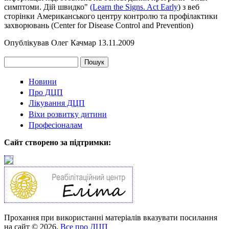
симптоми. Дій швидко"
(Learn the Signs. Act Early
) з веб
сторінки Американського центру контролю та профілактики
захворювань (Center for Disease Control and Prevention)
Опублікував
Олег Качмар
13.11.2009
Google Plus One
Tweet Widget
Share on Facebook
Пошук
Пошукова форма
Новини
Про ДЦП
Лікування ДЦП
Віхи розвитку дитини
Професіоналам
Сайт створено за підтримки:
Прохання при використанні матеріалів вказувати посилання
на сайт © 2026,
Все про ДЦП