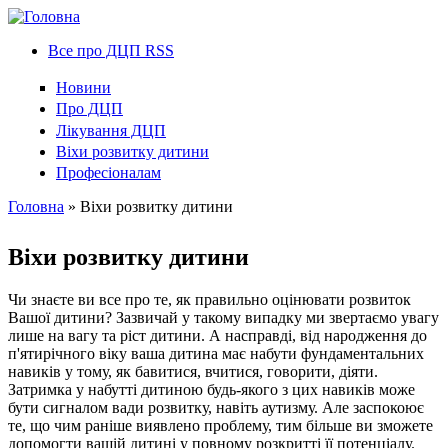
Все про ДЦП RSS
Новини
Про ДЦП
Лікування ДЦП
Віхи розвитку дитини
Професіоналам
Головна
» Віхи розвитку дитини
You are here
Віхи розвитку дитини
Чи знаєте ви все про те, як правильно оцінювати розвиток
Вашої дитини? Зазвичай у такому випадку ми звертаємо увагу
лише на вагу та ріст дитини. А насправді, від народження до
п'ятирічного віку ваша дитина має набути фундаментальних
навиків у тому, як бавитися, вчитися, говорити, діяти.
Затримка у набутті дитиною будь-якого з цих навиків може
бути сигналом вади розвитку, навіть аутизму. Але заспокоює
те, що чим раніше виявлено проблему, тим більше ви зможете
допомогти вашій дитині у повному розкритті її потенціалу.