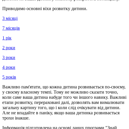
Приводимо основні віхи розвитку дитини.
3 місяці
7 місяців
1 рік
2 роки
3 роки
4 роки
5 років
Важливо пам'ятати, що кожна дитина розвивається по-своєму,
у своєму власному темпі. Тому не можливо сказати точно,
коли саме ваша дитина набуде того чи іншого навику. Важливі
етапи розвитку, перераховані далі, дозволять вам вималювати
загальну картину того, що і коли слід очікувати від дитини.
Але не впадайте в паніку, якщо ваша дитинка розвивається
трохи інакше.
Інформація підготовлена на основі даних програми "Знай